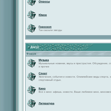
Опросы
Юмор
Гороскоп
Так сказали звезды
Досуг
Форум
Музыка
Музыкальные новинки, вкусы и пристрастия. Обсуждение, с
и прочее
Спорт
Увлечения, события и новости. Олимпийские виды спорта, 
спортивный отдых.
Кино
Все о кино: афиша, новости, Ваше любимое кино, кинозвез
Литература