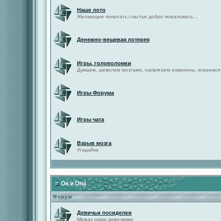
Наше лото
Желающие попытать счастье добро пожаловать...
Денежно-вещевая лотерея
Игры, головоломки
Думаем, шевелим мозгами, напрягаем извилины, играемся
Игры Форума
Игры чата
Взрыв мозга
Угадайка
Он и Она
Форум
Девичьи посиделки
Между нами,девочками