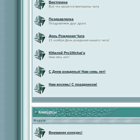
Викторина
Всё что касается викторины чата
Поздравлялка
Поздравляем друг друга
День Рождения Чата
21 ноября День рождения нашего чата!
Юбилей Pro100chat'а
Нам пять лет!
С Днем рожденья! Нам семь лет!
Нам восемь! С праздником!
Конкурсы
Форум
Внимание конкурс!