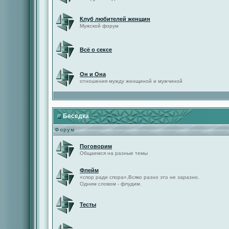
Клуб любителей женщин
Мужской форум
Всё о сексе
Он и Она
отношения мужду женщиной и мужчиной
Беседка
Форум
Поговорим
Общаемся на разные темы
Флейм
«спор ради спора»,Всяко разно это не заразно.
Одним словом - флудим.
Тесты