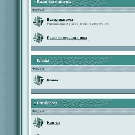
Визитная карточка
Форум
Будем знакомы
Рассказываем о себе, о своих увлечениях
Правила хорошего тона
Кланы
Форум
Кланы
Pro100chat
Форум
Наш чат