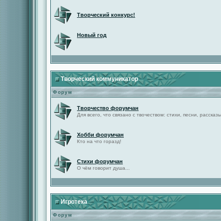
Творческий конкурс!
Новый год
Творческий коммуникатор
Форум
Творчество форумчан
Для всего, что связано с твочеством: стихи, песни, рассказы 
Хобби форумчан
Кто на что горазд!
Стихи форумчан
О чём говорит душа...
Игротека
Форум