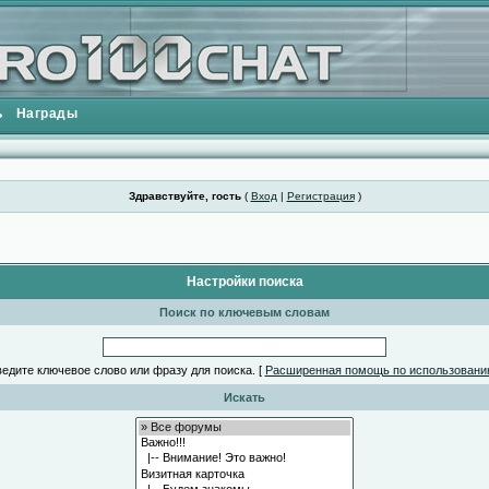
ь
Награды
Здравствуйте, гость
(
Вход
|
Регистрация
)
Настройки поиска
Поиск по ключевым словам
едите ключевое слово или фразу для поиска.
[
Расширенная помощь по использовани
Искать