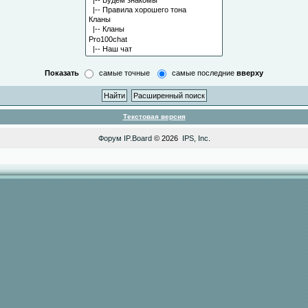
Показать
самые точные
самые последние
вверху
Текстовая версия
Форум
IP.Board
© 2026
IPS, Inc
.