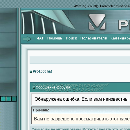
Warning
: count(): Parameter must be a
ЧАТ
Помощь
Поиск
Пользователи
Календар
Pro100chat
Сообщение форума
Обнаружена ошибка. Если вам неизвестны 
Причина:
Вам не разрешено просматривать этот кале
Сейчас вы не авторизованы. Можете сделать это, испо