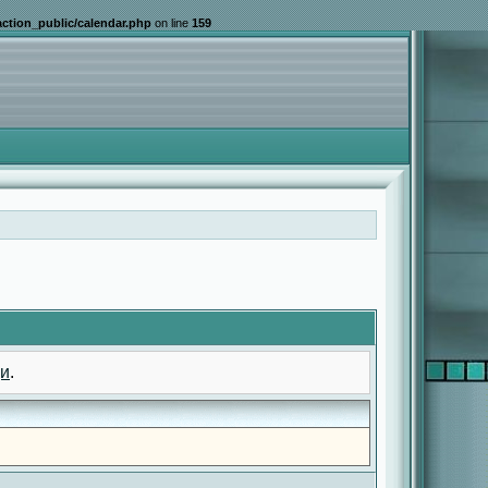
ction_public/calendar.php
on line
159
и
.