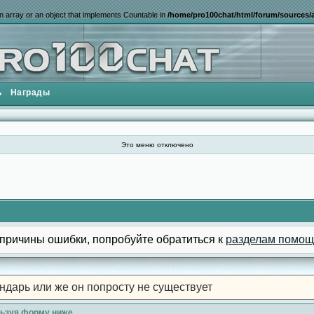
n array or an object that implements Countable in
/home/pro100chat/html/forum/sources/a
ь
Награды
Это меню отключено
причины ошибки, попробуйте обратиться к
разделам помощ
ндарь или же он попросту не существует
льзуя форму ниже.