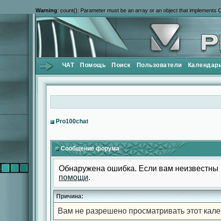
Warning
: count(): Parameter must be an array or an object that implements 
ЧАТ
Помощь
Поиск
Пользователи
Календар
Pro100chat
Сообщение форума
Обнаружена ошибка. Если вам неизвестны 
помощи
.
Причина:
Вам не разрешено просматривать этот кале