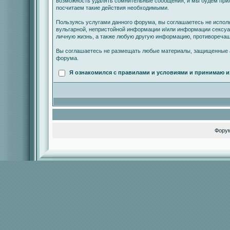
возможность удалять сомнительные сообщения, и мы будем прил
посчитаем такие действия необходимыми.
Пользуясь услугами данного форума, вы соглашаетесь не испол
вульгарной, непристойной информации и/или информации сексу
личную жизнь, а также любую другую информацию, противореча
Вы соглашаетесь не размещать любые материалы, защищенные а
форума.
Я ознакомился с правилами и условиями и принимаю и
Фору