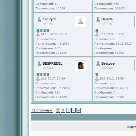
Сообщений:
11
Сообщений:
765
Просмотров:
40626
Просмотров:
328423
bagirych
Barada
18.10.2018, 21:13
17.11.2015, 12:10
Пользователи
Пользователи
Регистрация:
4.8.2012
Регистрация:
16.11.2015
Сообщений:
182
Сообщений:
5
Просмотров:
282245
Просмотров:
35402
BESPREDEL
Betxoven
14.3.2017, 15:36
25.3.2012, 13:59
Пользователи
Пользователи
Регистрация:
9.6.2014
Регистрация:
18.3.2012
Сообщений:
121
Сообщений:
5
Просмотров:
164328
Просмотров:
36562
11 страниц
1
2
3
>
»
Фору