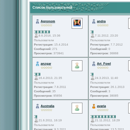
Список пользователей
Agronom
andra
8.6.2016, 15:36
7.11.2012, 23:20
Пользователи
Пользователи
Регистрация:
15.4.2014
Регистрация:
7.7.2012
Сообщений:
271
Сообщений:
0
Просмотров:
373941
Просмотров:
36868
anzgar
Art_Fowl
16.4.2013, 21:35
24.3.2013, 11:40
Пользователи
Пользователи
Регистрация:
7.8.2011
Регистрация:
26.1.2013
Сообщений:
35
Сообщений:
3
Просмотров:
95856
Просмотров:
38085
Australia
avaria
21.6.2011, 16:19
21.11.2012, 18:29
Пользователи
Пользователи
Регистрация:
9.3.2011
Регистрация:
13.5.2011