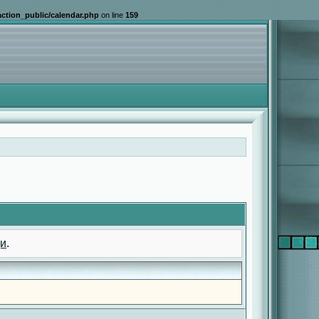
ction_public/calendar.php
on line
159
и
.