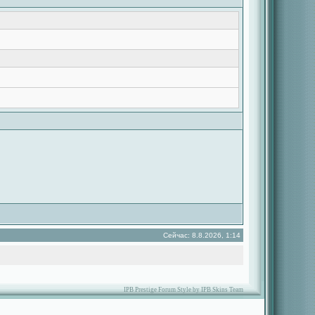
Сейчас: 8.8.2026, 1:14
IPB Prestige Forum Style by IPB Skins Team