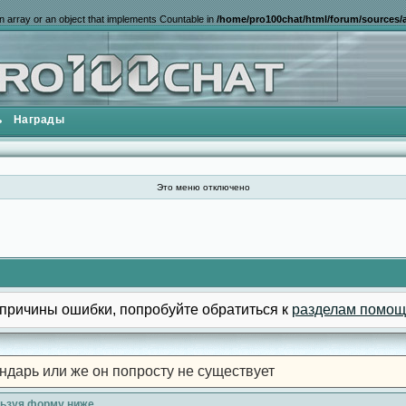
n array or an object that implements Countable in
/home/pro100chat/html/forum/sources/a
ь
Награды
Это меню отключено
причины ошибки, попробуйте обратиться к
разделам помощ
ндарь или же он попросту не существует
льзуя форму ниже.