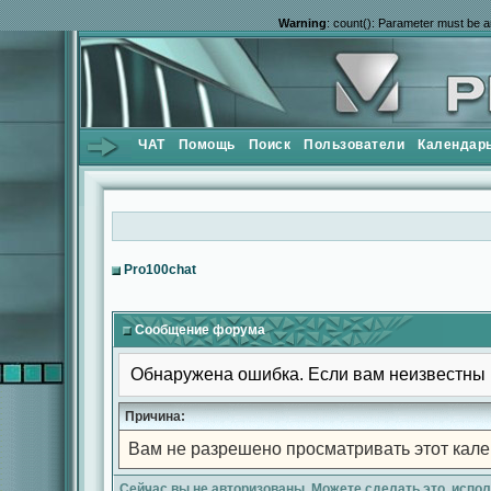
Warning
: count(): Parameter must be a
ЧАТ
Помощь
Поиск
Пользователи
Календар
Pro100chat
Сообщение форума
Обнаружена ошибка. Если вам неизвестны 
Причина:
Вам не разрешено просматривать этот кале
Сейчас вы не авторизованы. Можете сделать это, испо