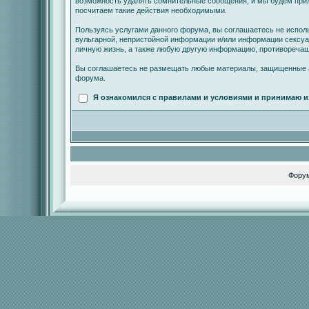
возможность удалять сомнительные сообщения, и мы будем прил
посчитаем такие действия необходимыми.
Пользуясь услугами данного форума, вы соглашаетесь не испол
вульгарной, непристойной информации и/или информации сексу
личную жизнь, а также любую другую информацию, противореча
Вы соглашаетесь не размещать любые материалы, защищенные а
форума.
Я ознакомился с правилами и условиями и принимаю и
Фору