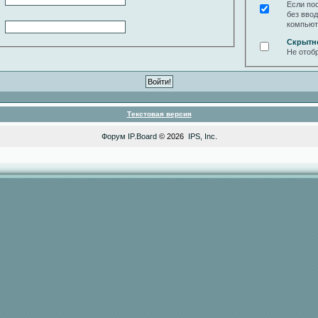
Если по
без вво
компьют
Скрытн
Не отоб
Текстовая версия
Форум
IP.Board
© 2026
IPS, Inc
.