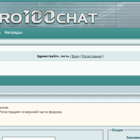
ь
Награды
Здравствуйте, гость
(
Вход
|
Регистрация
)
атели.
«Регистрация» в верхней части форума.
Опции
Запомни