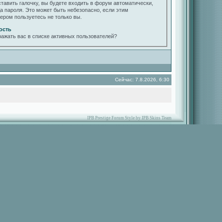
ставить галочку, вы будете входить в форум автоматически,
да пароля. Это может быть небезопасно, если этим
ером пользуетесь не только вы.
ость
ражать вас в списке активных пользователей?
Сейчас: 7.8.2026, 6:30
IPB Prestige Forum Style by IPB Skins Team