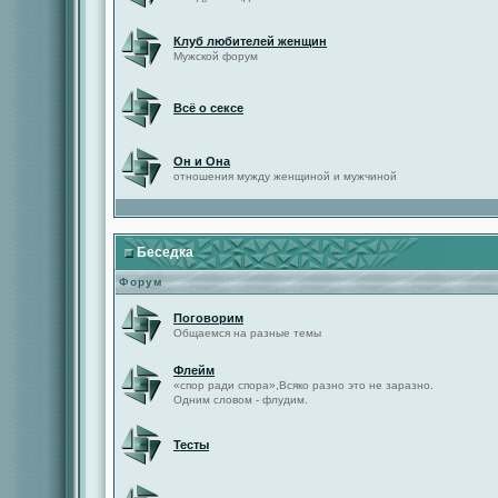
Клуб любителей женщин
Мужской форум
Всё о сексе
Он и Она
отношения мужду женщиной и мужчиной
Беседка
Форум
Поговорим
Общаемся на разные темы
Флейм
«спор ради спора»,Всяко разно это не заразно.
Одним словом - флудим.
Тесты