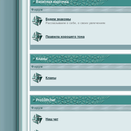
Визитная карточка
Форум
Будем знакомы
Рассказываем о себе, о своих увлечениях
Правила хорошего тона
Кланы
Форум
Кланы
Pro100chat
Форум
Наш чат