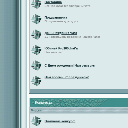
Викторина
Всё что касается викторины чата
Поздравлялка
Поздравляем друг друга
День Рождения Чата
21 ноября День рождения нашего чата!
Юбилей Pro100chat'а
Нам пять лет!
С Днем рожденья! Нам семь лет!
Нам восемь! С праздником!
Конкурсы
Форум
Внимание конкурс!