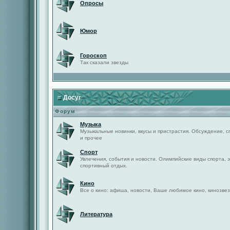
Опросы
Юмор
Гороскоп
Так сказали звезды
Досуг
Форум
Музыка
Музыкальные новинки, вкусы и пристрастия. Обсуждение, с
и прочее
Спорт
Увлечения, события и новости. Олимпийские виды спорта, 
спортивный отдых.
Кино
Все о кино: афиша, новости, Ваше любимое кино, кинозвез
Литература