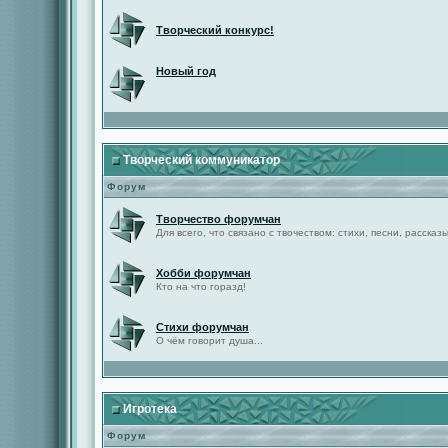
Творческий конкурс!
Новый год
Творческий коммуникатор
Форум
Творчество форумчан
Для всего, что связано с твочеством: стихи, песни, рассказы 
Хобби форумчан
Кто на что горазд!
Стихи форумчан
О чём говорит душа...
Игротека
Форум