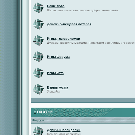
Наше лото
Желающие попытать счастье добро пожаловать...
Денежно-вещевая лотерея
Игры, головоломки
Думаем, шевелим мозгами, напрягаем извилины, играемся
Игры Форума
Игры чата
Взрыв мозга
Угадайка
Он и Она
Форум
Девичьи посиделки
Между нами,девочками