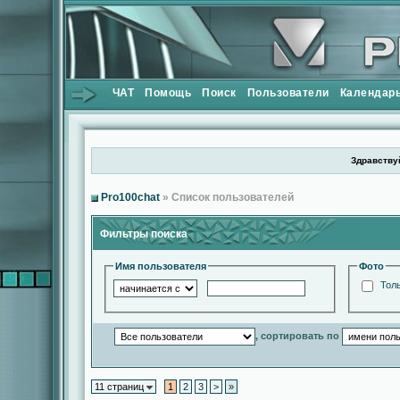
ЧАТ
Помощь
Поиск
Пользователи
Календар
Здравствуй
Pro100chat
» Список пользователей
Фильтры поиска
Имя пользователя
Фото
Толь
, сортировать по
11 страниц
1
2
3
>
»