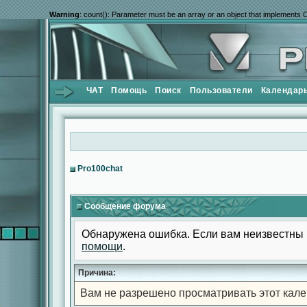
Warning
: count(): Parameter must be an array or an object that implements 
ЧАТ
Помощь
Поиск
Пользователи
Календар
Pro100chat
Сообщение форума
Обнаружена ошибка. Если вам неизвестны 
помощи
.
Причина:
Вам не разрешено просматривать этот кале