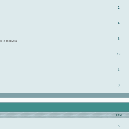
2
4
3
 вне форума
19
1
3
Тем
5