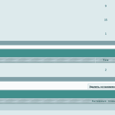
9
15
1
Тем
2
Удалить установле
Активные тем