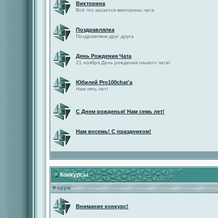
Викторина
Всё что касается викторины чата
Поздравлялка
Поздравляем друг друга
День Рождения Чата
21 ноября День рождения нашего чата!
Юбилей Pro100chat'а
Нам пять лет!
С Днем рожденья! Нам семь лет!
Нам восемь! С праздником!
Конкурсы
Форум
Внимание конкурс!