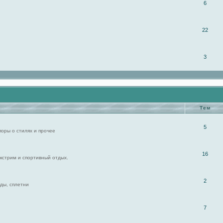
6
22
3
Тем
5
поры о стилях и прочее
16
экстрим и спортивный отдых.
2
ды, сплетни
7