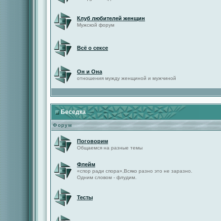
Клуб любителей женщин
Мужской форум
Всё о сексе
Он и Она
отношения мужду женщиной и мужчиной
Беседка
Форум
Поговорим
Общаемся на разные темы
Флейм
«спор ради спора»,Всяко разно это не заразно.
Одним словом - флудим.
Тесты