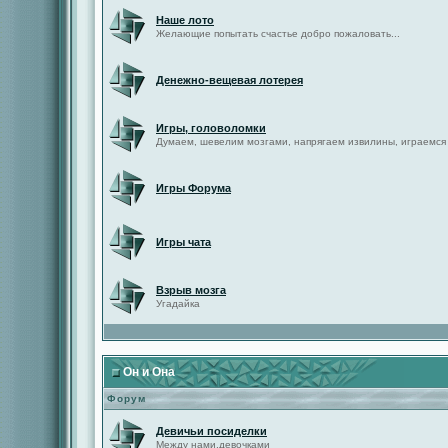
Наше лото
Желающие попытать счастье добро пожаловать...
Денежно-вещевая лотерея
Игры, головоломки
Думаем, шевелим мозгами, напрягаем извилины, играемся
Игры Форума
Игры чата
Взрыв мозга
Угадайка
Он и Она
Форум
Девичьи посиделки
Между нами,девочками