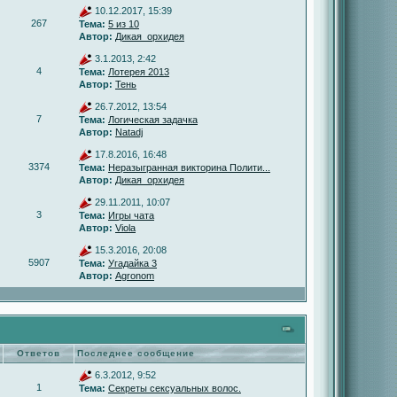
10.12.2017, 15:39
267
Тема:
5 из 10
Автор:
Дикая_орхидея
3.1.2013, 2:42
4
Тема:
Лотерея 2013
Автор:
Тень
26.7.2012, 13:54
7
Тема:
Логическая задачка
Автор:
Natadj
17.8.2016, 16:48
3374
Тема:
Неразыгранная викторина Полити...
Автор:
Дикая_орхидея
29.11.2011, 10:07
3
Тема:
Игры чата
Автор:
Viola
15.3.2016, 20:08
5907
Тема:
Угадайка 3
Автор:
Agronom
Ответов
Последнее сообщение
6.3.2012, 9:52
1
Тема:
Секреты сексуальных волос.