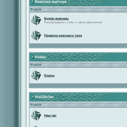
Визитная карточка
Форум
Будем знакомы
Рассказываем о себе, о своих увлечениях
Правила хорошего тона
Кланы
Форум
Кланы
Pro100chat
Форум
Наш чат