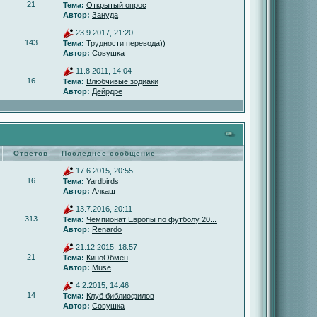
21
Тема:
Открытый опрос
Автор:
Зануда
23.9.2017, 21:20
143
Тема:
Трудности перевода))
Автор:
Совушка
11.8.2011, 14:04
16
Тема:
Влюбчивые зодиаки
Автор:
Дейрдре
Ответов
Последнее сообщение
17.6.2015, 20:55
16
Тема:
Yardbirds
Автор:
Алкаш
13.7.2016, 20:11
313
Тема:
Чемпионат Европы по футболу 20...
Автор:
Renardo
21.12.2015, 18:57
21
Тема:
КиноОбмен
Автор:
Muse
4.2.2015, 14:46
14
Тема:
Клуб библиофилов
Автор:
Совушка