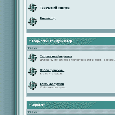
Творческий конкурс!
Новый год
Творческий коммуникатор
Форум
Творчество форумчан
Для всего, что связано с твочеством: стихи, песни, рассказы 
Хобби форумчан
Кто на что горазд!
Стихи форумчан
О чём говорит душа...
Игротека
Форум