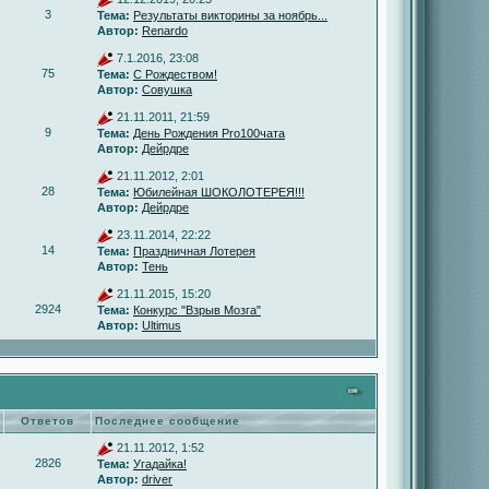
3
Тема:
Результаты викторины за ноябрь...
Автор:
Renardo
7.1.2016, 23:08
75
Тема:
С Рождеством!
Автор:
Совушка
21.11.2011, 21:59
9
Тема:
День Рождения Pro100чата
Автор:
Дейрдре
21.11.2012, 2:01
28
Тема:
Юбилейная ШОКОЛОТЕРЕЯ!!!
Автор:
Дейрдре
23.11.2014, 22:22
14
Тема:
Праздничная Лотерея
Автор:
Тень
21.11.2015, 15:20
2924
Тема:
Конкурс "Взрыв Мозга"
Автор:
Ultimus
Ответов
Последнее сообщение
21.11.2012, 1:52
2826
Тема:
Угадайка!
Автор:
driver