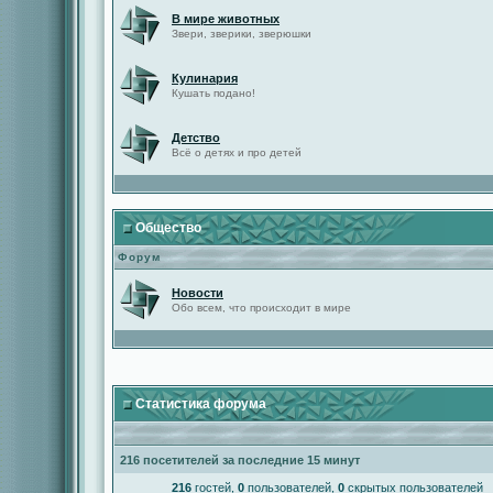
В мире животных
Звери, зверики, зверюшки
Кулинария
Кушать подано!
Детство
Всё о детях и про детей
Общество
Форум
Новости
Обо всем, что происходит в мире
Статистика форума
216 посетителей за последние 15 минут
216
гостей,
0
пользователей,
0
скрытых пользователей