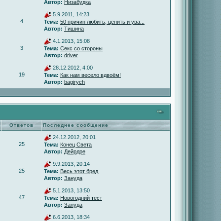
Автор:
Низабудка
5.9.2011, 14:23
4
Тема:
50 причин любить, ценить и ува...
Автор:
Тишина
4.1.2013, 15:08
3
Тема:
Секс со стороны
Автор:
driver
28.12.2012, 4:00
19
Тема:
Как нам весело вдвоём!
Автор:
bagirych
Ответов
Последнее сообщение
24.12.2012, 20:01
25
Тема:
Конец Света
Автор:
Дейрдре
9.9.2013, 20:14
25
Тема:
Весь этот бред
Автор:
Зануда
5.1.2013, 13:50
47
Тема:
Новогодний тест
Автор:
Зануда
6.6.2013, 18:34