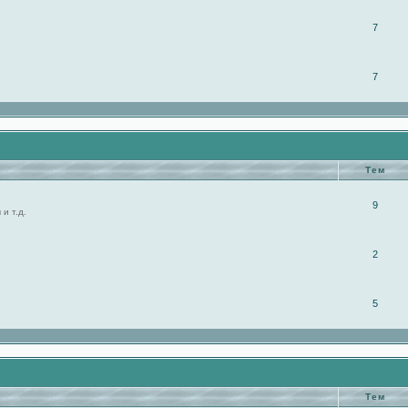
7
7
Тем
9
и т.д.
2
5
Тем