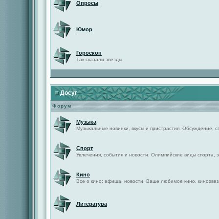
Опросы
Юмор
Гороскоп
Так сказали звезды
Досуг
Форум
Музыка
Музыкальные новинки, вкусы и пристрастия. Обсуждение, с
Спорт
Увлечения, события и новости. Олимпийские виды спорта, 
Кино
Все о кино: афиша, новости, Ваше любимое кино, кинозвез
Литература