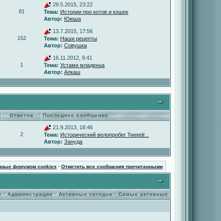
29.5.2015, 23:22
81
Тема:
Истории про котов и кошек
Автор:
Ююша
13.7.2015, 17:56
152
Тема:
Наши рецепты
Автор:
Совушка
16.11.2012, 9:41
1
Тема:
Устами младенца
Автор:
Алкаш
Ответов
Последнее сообщение
21.9.2013, 18:46
2
Тема:
Исторический велопробег Tweedr...
Автор:
Зануда
нные форумом cookies
·
Отметить все сообщения прочитанными
ы
·
Администрация
·
Активные сегодня
·
Самые активные