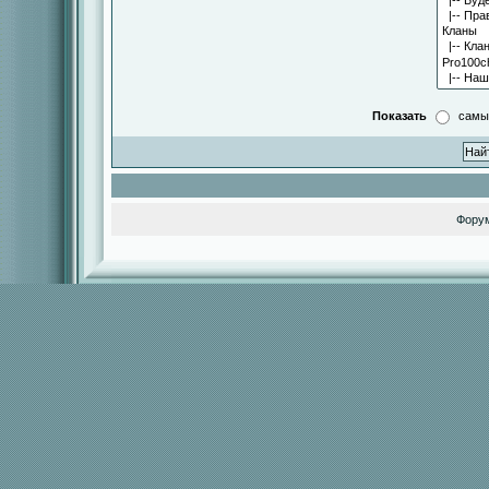
Показать
самы
Фору