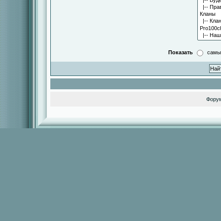
Показать
самы
Фору