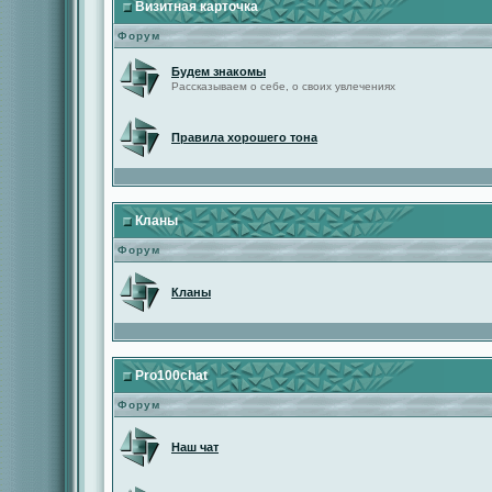
Визитная карточка
Форум
Будем знакомы
Рассказываем о себе, о своих увлечениях
Правила хорошего тона
Кланы
Форум
Кланы
Pro100chat
Форум
Наш чат