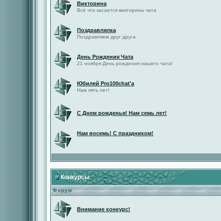
Викторина
Всё что касается викторины чата
Поздравлялка
Поздравляем друг друга
День Рождения Чата
21 ноября День рождения нашего чата!
Юбилей Pro100chat'а
Нам пять лет!
С Днем рожденья! Нам семь лет!
Нам восемь! С праздником!
Конкурсы
Форум
Внимание конкурс!