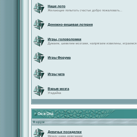
Наше лото
Желающие попытать счастье добро пожаловать...
Денежно-вещевая лотерея
Игры, головоломки
Думаем, шевелим мозгами, напрягаем извилины, играемся
Игры Форума
Игры чата
Взрыв мозга
Угадайка
Он и Она
Форум
Девичьи посиделки
Между нами,девочками