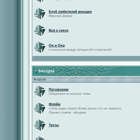
Клуб любителей женщин
Мужской форум
Всё о сексе
Он и Она
отношения мужду женщиной и мужчиной
Беседка
Форум
Поговорим
Общаемся на разные темы
Флейм
«спор ради спора»,Всяко разно это не заразно.
Одним словом - флудим.
Тесты