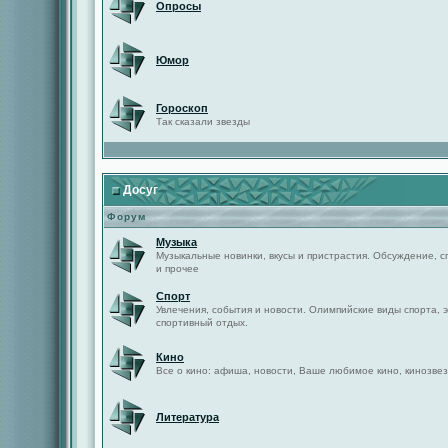
Опросы
Юмор
Гороскоп
Так сказали звезды
Досуг
Форум
Музыка
Музыкальные новинки, вкусы и пристрастия. Обсуждение, с
и прочее
Спорт
Увлечения, события и новости. Олимпийские виды спорта, 
спортивный отдых.
Кино
Все о кино: афиша, новости, Ваше любимое кино, кинозвез
Литература