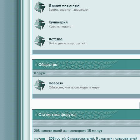
В мире животных
Звери, зверики, зверюшки
Кулинария
Кушать подано!
Детство
Всё о детях и про детей
Общество
Форум
Новости
Обо всем, что происходит в мире
Статистика форума
208 посетителей за последние 15 минут
208
гостей,
0
пользователей,
0
скрытых пользователей