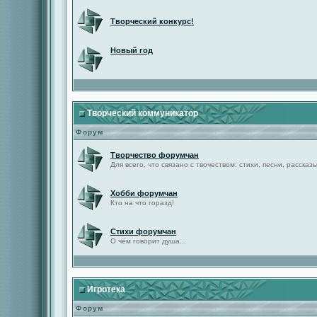
Творческий конкурс!
Новый год
Творческий коммуникатор
Форум
Творчество форумчан
Для всего, что связано с твочеством: стихи, песни, рассказы 
Хобби форумчан
Кто на что горазд!
Стихи форумчан
О чём говорит душа...
Игротека
Форум