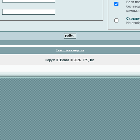
Если по
без вво
компьют
Скрытн
Не отоб
Текстовая версия
Форум
IP.Board
© 2026
IPS, Inc
.