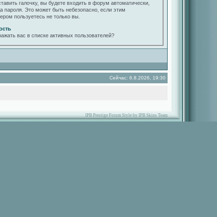
ставить галочку, вы будете входить в форум автоматически,
да пароля. Это может быть небезопасно, если этим
ером пользуетесь не только вы.
ость
ражать вас в списке активных пользователей?
Сейчас: 6.8.2026, 19:30
IPB Prestige Forum Style by IPB Skins Team