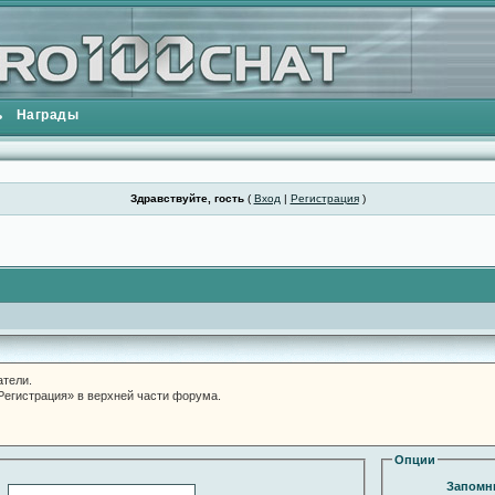
ь
Награды
Здравствуйте, гость
(
Вход
|
Регистрация
)
атели.
«Регистрация» в верхней части форума.
Опции
Запомни