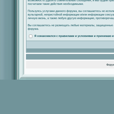
возможность удалять сомнительные сообщения, и мы будем прил
посчитаем такие действия необходимыми.
Пользуясь услугами данного форума, вы соглашаетесь не испол
вульгарной, непристойной информации и/или информации сексу
личную жизнь, а также любую другую информацию, противореча
Вы соглашаетесь не размещать любые материалы, защищенные а
форума.
Я ознакомился с правилами и условиями и принимаю и
Фору