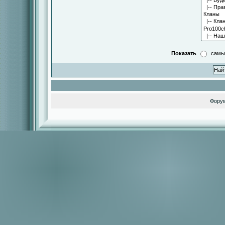
Показать
самы
Фору