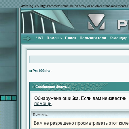
Warning
: count(): Parameter must be an array or an object that implements 
ЧАТ
Помощь
Поиск
Пользователи
Календар
Pro100chat
Сообщение форума
Обнаружена ошибка. Если вам неизвестны 
помощи
.
Причина:
Вам не разрешено просматривать этот кале