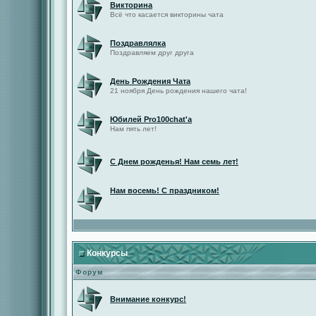
Викторина
Всё что касается викторины чата
Поздравлялка
Поздравляем друг друга
День Рождения Чата
21 ноября День рождения нашего чата!
Юбилей Pro100chat'а
Нам пять лет!
С Днем рожденья! Нам семь лет!
Нам восемь! С праздником!
Конкурсы
Форум
Внимание конкурс!