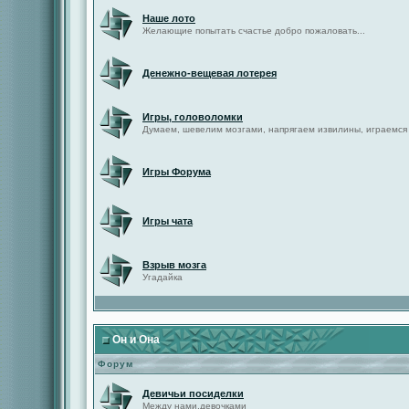
Наше лото
Желающие попытать счастье добро пожаловать...
Денежно-вещевая лотерея
Игры, головоломки
Думаем, шевелим мозгами, напрягаем извилины, играемся
Игры Форума
Игры чата
Взрыв мозга
Угадайка
Он и Она
Форум
Девичьи посиделки
Между нами,девочками