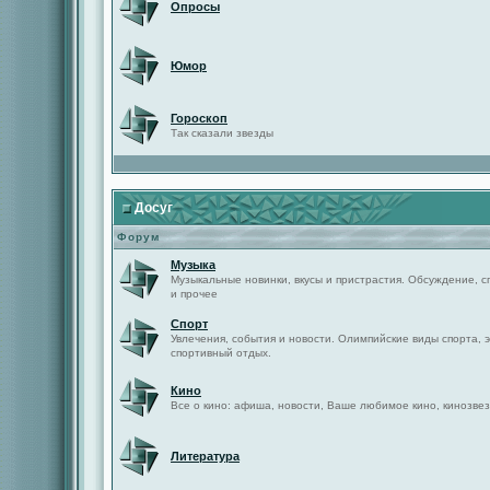
Опросы
Юмор
Гороскоп
Так сказали звезды
Досуг
Форум
Музыка
Музыкальные новинки, вкусы и пристрастия. Обсуждение, с
и прочее
Спорт
Увлечения, события и новости. Олимпийские виды спорта, 
спортивный отдых.
Кино
Все о кино: афиша, новости, Ваше любимое кино, кинозвез
Литература