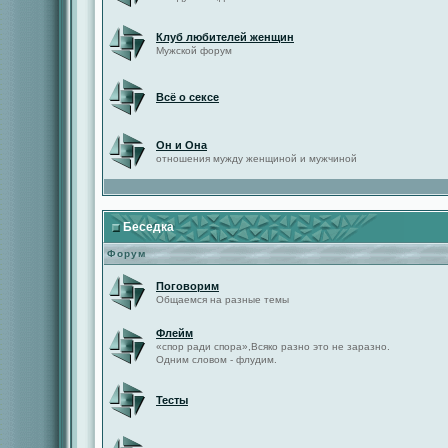
Клуб любителей женщин
Мужской форум
Всё о сексе
Он и Она
отношения мужду женщиной и мужчиной
Беседка
Форум
Поговорим
Общаемся на разные темы
Флейм
«спор ради спора»,Всяко разно это не заразно.
Одним словом - флудим.
Тесты