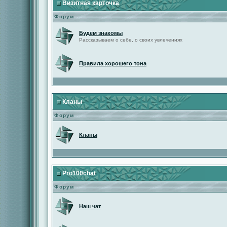
Визитная карточка
Форум
Будем знакомы
Рассказываем о себе, о своих увлечениях
Правила хорошего тона
Кланы
Форум
Кланы
Pro100chat
Форум
Наш чат