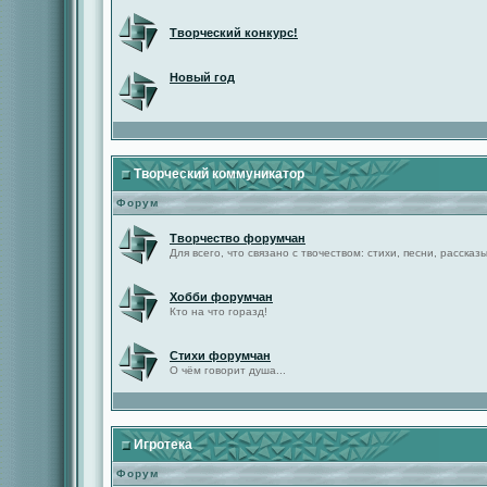
Творческий конкурс!
Новый год
Творческий коммуникатор
Форум
Творчество форумчан
Для всего, что связано с твочеством: стихи, песни, рассказы 
Хобби форумчан
Кто на что горазд!
Стихи форумчан
О чём говорит душа...
Игротека
Форум