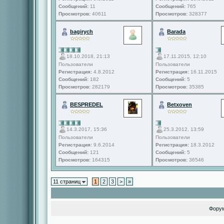
Сообщений:
11
Сообщений:
765
Просмотров:
40611
Просмотров:
328377
bagirych
Barada
18.10.2018, 21:13
17.11.2015, 12:10
Пользователи
Пользователи
Регистрация:
4.8.2012
Регистрация:
16.11.2015
Сообщений:
182
Сообщений:
5
Просмотров:
282179
Просмотров:
35385
BESPREDEL
Betxoven
14.3.2017, 15:36
25.3.2012, 13:59
Пользователи
Пользователи
Регистрация:
9.6.2014
Регистрация:
18.3.2012
Сообщений:
121
Сообщений:
5
Просмотров:
164315
Просмотров:
36546
11 страниц
1
2
3
>
»
Фору