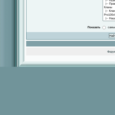
Показать
самы
Фору