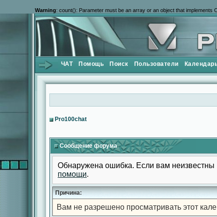
Warning
: count(): Parameter must be an array or an object that implements 
ЧАТ
Помощь
Поиск
Пользователи
Календар
Pro100chat
Сообщение форума
Обнаружена ошибка. Если вам неизвестны 
помощи
.
Причина:
Вам не разрешено просматривать этот кале