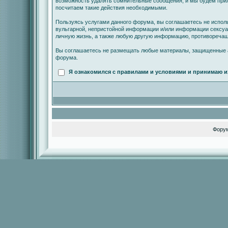
возможность удалять сомнительные сообщения, и мы будем прил
посчитаем такие действия необходимыми.
Пользуясь услугами данного форума, вы соглашаетесь не испол
вульгарной, непристойной информации и/или информации сексу
личную жизнь, а также любую другую информацию, противореча
Вы соглашаетесь не размещать любые материалы, защищенные а
форума.
Я ознакомился с правилами и условиями и принимаю и
Фору