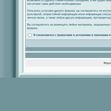
возможность удалять сомнительные сообщения, и мы будем прил
посчитаем такие действия необходимыми.
Пользуясь услугами данного форума, вы соглашаетесь не испол
вульгарной, непристойной информации и/или информации сексу
личную жизнь, а также любую другую информацию, противореча
Вы соглашаетесь не размещать любые материалы, защищенные а
форума.
Я ознакомился с правилами и условиями и принимаю и
Фору