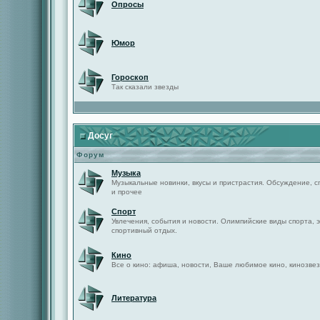
Опросы
Юмор
Гороскоп
Так сказали звезды
Досуг
Форум
Музыка
Музыкальные новинки, вкусы и пристрастия. Обсуждение, с
и прочее
Спорт
Увлечения, события и новости. Олимпийские виды спорта, 
спортивный отдых.
Кино
Все о кино: афиша, новости, Ваше любимое кино, кинозвез
Литература