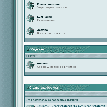
В мире животных
Звери, зверики, зверюшки
Кулинария
Кушать подано!
Детство
Всё о детях и про детей
Общество
Форум
Новости
Обо всем, что происходит в мире
Статистика форума
174 посетителей за последние 15 минут
174
гостей,
0
пользователей,
0
скрытых пользователей