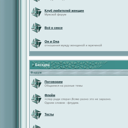
Клуб любителей женщин
Мужской форум
Всё о сексе
Он и Она
отношения мужду женщиной и мужчиной
Беседка
Форум
Поговорим
Общаемся на разные темы
Флейм
«спор ради спора»,Всяко разно это не заразно.
Одним словом - флудим.
Тесты