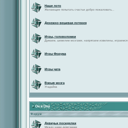
Наше лото
Желающие попытать счастье добро пожаловать...
Денежно-вещевая лотерея
Игры, головоломки
Думаем, шевелим мозгами, напрягаем извилины, играемся
Игры Форума
Игры чата
Взрыв мозга
Угадайка
Он и Она
Форум
Девичьи посиделки
Между нами,девочками