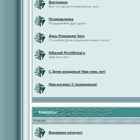
Викторина
Всё что касается викторины чата
Поздравлялка
Поздравляем друг друга
День Рождения Чата
21 ноября День рождения нашего чата!
Юбилей Pro100chat'а
Нам пять лет!
С Днем рожденья! Нам семь лет!
Нам восемь! С праздником!
Конкурсы
Форум
Внимание конкурс!