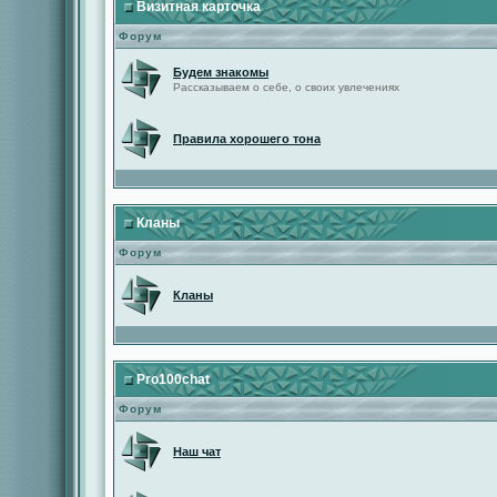
Визитная карточка
Форум
Будем знакомы
Рассказываем о себе, о своих увлечениях
Правила хорошего тона
Кланы
Форум
Кланы
Pro100chat
Форум
Наш чат