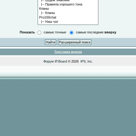
Показать
самые точные
самые последние
вверху
Текстовая версия
Форум
IP.Board
© 2026
IPS, Inc
.