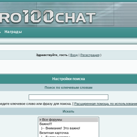
ь
Награды
Здравствуйте, гость
(
Вход
|
Регистрация
)
Настройки поиска
Поиск по ключевым словам
едите ключевое слово или фразу для поиска.
[
Расширенная помощь по использовани
Искать