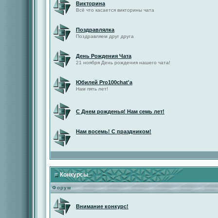
Викторина
Всё что касается викторины чата
Поздравлялка
Поздравляем друг друга
День Рождения Чата
21 ноября День рождения нашего чата!
Юбилей Pro100chat'а
Нам пять лет!
С Днем рожденья! Нам семь лет!
Нам восемь! С праздником!
Конкурсы
Форум
Внимание конкурс!