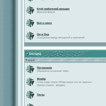
Клуб любителей женщин
Мужской форум
Всё о сексе
Он и Она
отношения мужду женщиной и мужчиной
Беседка
Форум
Поговорим
Общаемся на разные темы
Флейм
«спор ради спора»,Всяко разно это не заразно.
Одним словом - флудим.
Тесты