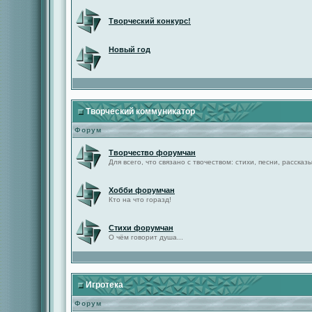
Творческий конкурс!
Новый год
Творческий коммуникатор
Форум
Творчество форумчан
Для всего, что связано с твочеством: стихи, песни, рассказы 
Хобби форумчан
Кто на что горазд!
Стихи форумчан
О чём говорит душа...
Игротека
Форум