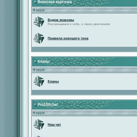
Визитная карточка
Форум
Будем знакомы
Рассказываем о себе, о своих увлечениях
Правила хорошего тона
Кланы
Форум
Кланы
Pro100chat
Форум
Наш чат