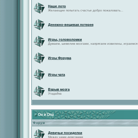
Наше лото
Желающие попытать счастье добро пожаловать...
Денежно-вещевая лотерея
Игры, головоломки
Думаем, шевелим мозгами, напрягаем извилины, играемся
Игры Форума
Игры чата
Взрыв мозга
Угадайка
Он и Она
Форум
Девичьи посиделки
Между нами,девочками