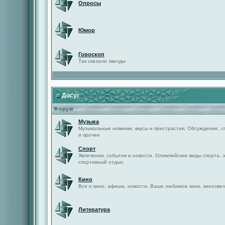
Опросы
Юмор
Гороскоп
Так сказали звезды
Досуг
Форум
Музыка
Музыкальные новинки, вкусы и пристрастия. Обсуждение, с
и прочее
Спорт
Увлечения, события и новости. Олимпийские виды спорта, 
спортивный отдых.
Кино
Все о кино: афиша, новости, Ваше любимое кино, кинозвез
Литература