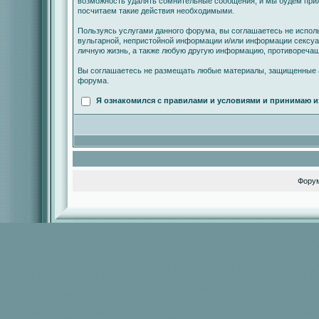
возможность удалять сомнительные сообщения, и мы будем прил
посчитаем такие действия необходимыми.
Пользуясь услугами данного форума, вы соглашаетесь не испол
вульгарной, непристойной информации и/или информации сексу
личную жизнь, а также любую другую информацию, противореча
Вы соглашаетесь не размещать любые материалы, защищенные а
форума.
Я ознакомился с правилами и условиями и принимаю и
Фору