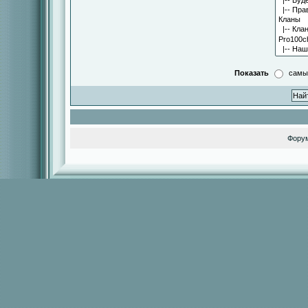
Показать
самы
Фору