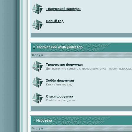
Творческий конкурс!
Новый год
Творческий коммуникатор
Форум
Творчество форумчан
Для всего, что связано с твочеством: стихи, песни, рассказы 
Хобби форумчан
Кто на что горазд!
Стихи форумчан
О чём говорит душа...
Игротека
Форум