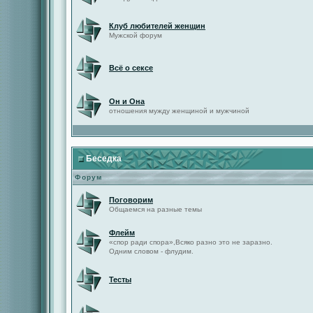
Клуб любителей женщин
Мужской форум
Всё о сексе
Он и Она
отношения мужду женщиной и мужчиной
Беседка
Форум
Поговорим
Общаемся на разные темы
Флейм
«спор ради спора»,Всяко разно это не заразно.
Одним словом - флудим.
Тесты