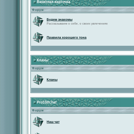
Визитная карточка
Форум
Будем знакомы
Рассказываем о себе, о своих увлечениях
Правила хорошего тона
Кланы
Форум
Кланы
Pro100chat
Форум
Наш чат