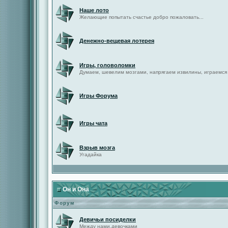
Наше лото
Желающие попытать счастье добро пожаловать...
Денежно-вещевая лотерея
Игры, головоломки
Думаем, шевелим мозгами, напрягаем извилины, играемся
Игры Форума
Игры чата
Взрыв мозга
Угадайка
Он и Она
Форум
Девичьи посиделки
Между нами,девочками