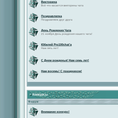
Викторина
Всё что касается викторины чата
Поздравлялка
Поздравляем друг друга
День Рождения Чата
21 ноября День рождения нашего чата!
Юбилей Pro100chat'а
Нам пять лет!
С Днем рожденья! Нам семь лет!
Нам восемь! С праздником!
Конкурсы
Форум
Внимание конкурс!