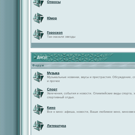
Опросы
Юмор
Гороскоп
Так сказали звезды
Досуг
Форум
Музыка
Музыкальные новинки, вкусы и пристрастия. Обсуждение, с
и прочее
Спорт
Увлечения, события и новости. Олимпийские виды спорта, 
спортивный отдых.
Кино
Все о кино: афиша, новости, Ваше любимое кино, кинозвез
Литература