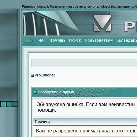
Warning
: count(): Parameter must be an array or an object that implements 
ЧАТ
Помощь
Поиск
Пользователи
Календар
Pro100chat
Сообщение форума
Обнаружена ошибка. Если вам неизвестны 
помощи
.
Причина:
Вам не разрешено просматривать этот кале