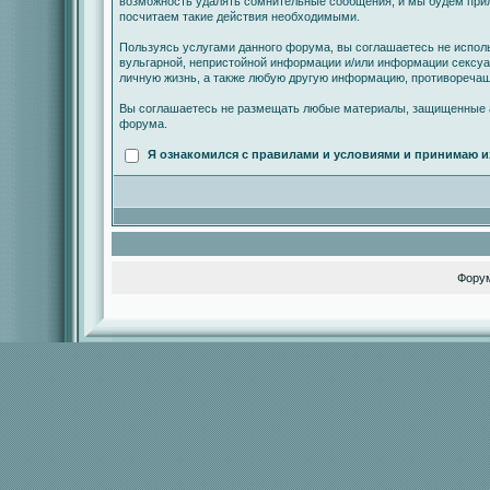
возможность удалять сомнительные сообщения, и мы будем прил
посчитаем такие действия необходимыми.
Пользуясь услугами данного форума, вы соглашаетесь не испол
вульгарной, непристойной информации и/или информации сексу
личную жизнь, а также любую другую информацию, противореча
Вы соглашаетесь не размещать любые материалы, защищенные а
форума.
Я ознакомился с правилами и условиями и принимаю и
Фору