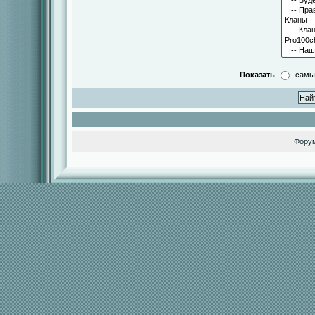
Показать
самы
Фору