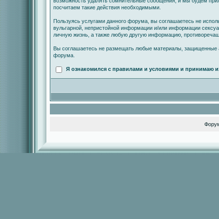
возможность удалять сомнительные сообщения, и мы будем прил
посчитаем такие действия необходимыми.
Пользуясь услугами данного форума, вы соглашаетесь не испол
вульгарной, непристойной информации и/или информации сексу
личную жизнь, а также любую другую информацию, противореча
Вы соглашаетесь не размещать любые материалы, защищенные а
форума.
Я ознакомился с правилами и условиями и принимаю и
Фору