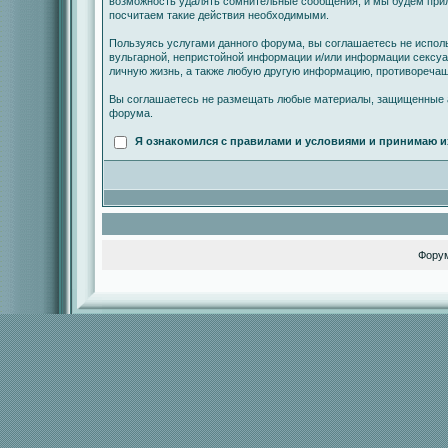
возможность удалять сомнительные сообщения, и мы будем прил
посчитаем такие действия необходимыми.
Пользуясь услугами данного форума, вы соглашаетесь не испол
вульгарной, непристойной информации и/или информации сексу
личную жизнь, а также любую другую информацию, противореча
Вы соглашаетесь не размещать любые материалы, защищенные а
форума.
Я ознакомился с правилами и условиями и принимаю и
Фору