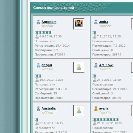
Список пользователей
Agronom
andra
8.6.2016, 15:36
7.11.2012, 23:20
Пользователи
Пользователи
Регистрация:
15.4.2014
Регистрация:
7.7.2012
Сообщений:
271
Сообщений:
0
Просмотров:
373974
Просмотров:
36874
anzgar
Art_Fowl
16.4.2013, 21:35
24.3.2013, 11:40
Пользователи
Пользователи
Регистрация:
7.8.2011
Регистрация:
26.1.2013
Сообщений:
35
Сообщений:
3
Просмотров:
95868
Просмотров:
38090
Australia
avaria
21.6.2011, 16:19
21.11.2012, 18:29
Пользователи
Пользователи
Регистрация:
9.3.2011
Регистрация:
13.5.2011