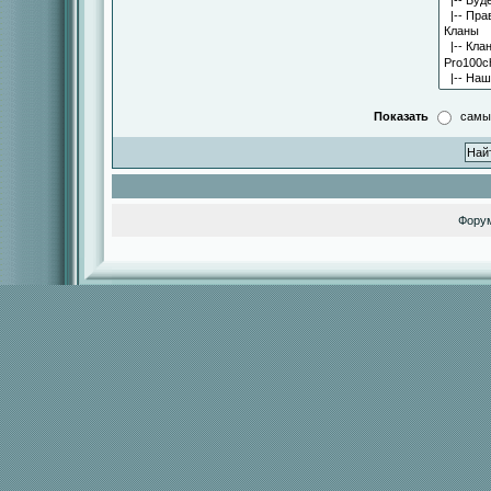
Показать
самы
Фору