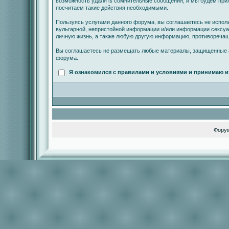
возможность удалять сомнительные сообщения, и мы будем прил
посчитаем такие действия необходимыми.
Пользуясь услугами данного форума, вы соглашаетесь не испол
вульгарной, непристойной информации и/или информации сексу
личную жизнь, а также любую другую информацию, противореча
Вы соглашаетесь не размещать любые материалы, защищенные а
форума.
Я ознакомился с правилами и условиями и принимаю и
Фору