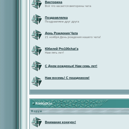
Викторина
Всё что касается викторины чата
Поздравлялка
Поздравляем друг друга
День Рождения Чата
21 ноября День рождения нашего чата!
Юбилей Pro100chat'а
Нам пять лет!
С Днем рожденья! Нам семь лет!
Нам восемь! С праздником!
Конкурсы
Форум
Внимание конкурс!