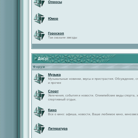
Опросы
Юмор
Гороскоп
Так сказали звезды
Досуг
Форум
Музыка
Музыкальные новинки, вкусы и пристрастия. Обсуждение, с
и прочее
Спорт
Увлечения, события и новости. Олимпийские виды спорта, 
спортивный отдых.
Кино
Все о кино: афиша, новости, Ваше любимое кино, кинозвез
Литература