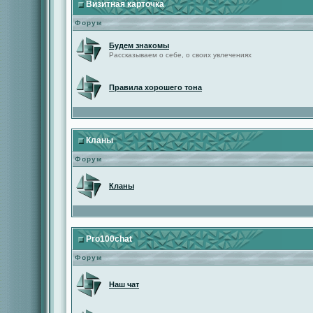
Визитная карточка
Форум
Будем знакомы
Рассказываем о себе, о своих увлечениях
Правила хорошего тона
Кланы
Форум
Кланы
Pro100chat
Форум
Наш чат