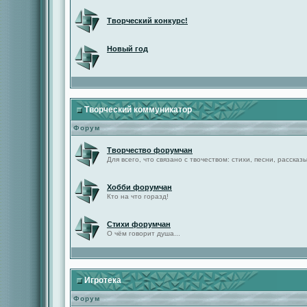
Творческий конкурс!
Новый год
Творческий коммуникатор
Форум
Творчество форумчан
Для всего, что связано с твочеством: стихи, песни, рассказы 
Хобби форумчан
Кто на что горазд!
Стихи форумчан
О чём говорит душа...
Игротека
Форум