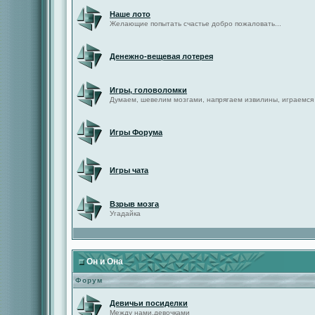
Наше лото
Желающие попытать счастье добро пожаловать...
Денежно-вещевая лотерея
Игры, головоломки
Думаем, шевелим мозгами, напрягаем извилины, играемся
Игры Форума
Игры чата
Взрыв мозга
Угадайка
Он и Она
Форум
Девичьи посиделки
Между нами,девочками