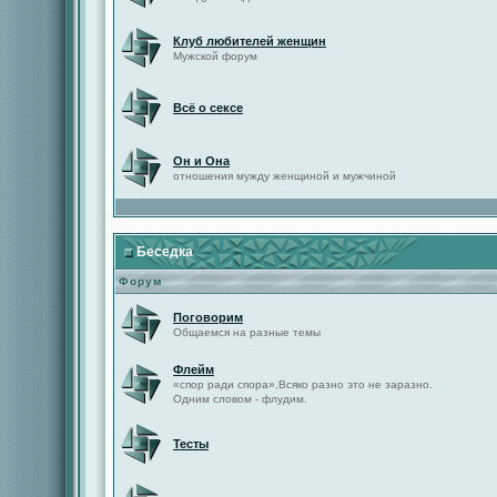
Клуб любителей женщин
Мужской форум
Всё о сексе
Он и Она
отношения мужду женщиной и мужчиной
Беседка
Форум
Поговорим
Общаемся на разные темы
Флейм
«спор ради спора»,Всяко разно это не заразно.
Одним словом - флудим.
Тесты