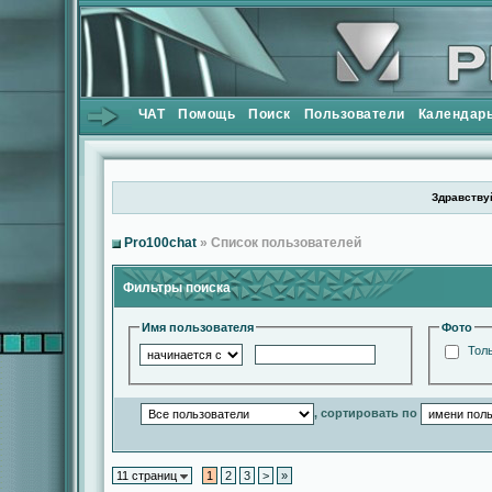
ЧАТ
Помощь
Поиск
Пользователи
Календар
Здравствуй
Pro100chat
» Список пользователей
Фильтры поиска
Имя пользователя
Фото
Толь
, сортировать по
11 страниц
1
2
3
>
»