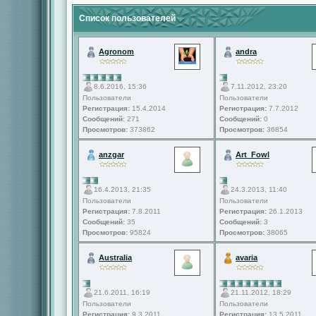
Список пользователей
Agronom
andra
8.6.2016, 15:36
7.11.2012, 23:20
Пользователи
Пользователи
Регистрация:
15.4.2014
Регистрация:
7.7.2012
Сообщений:
271
Сообщений:
0
Просмотров:
373862
Просмотров:
36854
anzgar
Art_Fowl
16.4.2013, 21:35
24.3.2013, 11:40
Пользователи
Пользователи
Регистрация:
7.8.2011
Регистрация:
26.1.2013
Сообщений:
35
Сообщений:
3
Просмотров:
95824
Просмотров:
38065
Australia
avaria
21.6.2011, 16:19
21.11.2012, 18:29
Пользователи
Пользователи
Регистрация:
9.3.2011
Регистрация:
13.5.2011