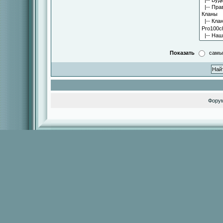
Показать
самы
Фору