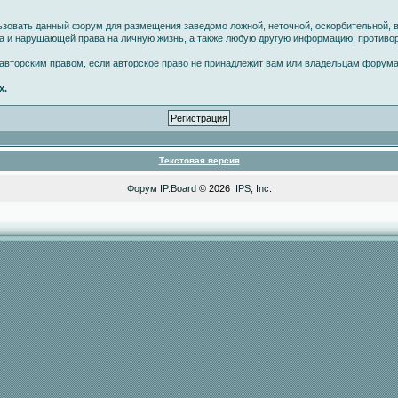
ьзовать данный форум для размещения заведомо ложной, неточной, оскорбительной, 
ва и нарушающей права на личную жизнь, а также любую другую информацию, против
вторским правом, если авторское право не принадлежит вам или владельцам форума
х.
Текстовая версия
Форум
IP.Board
© 2026
IPS, Inc
.