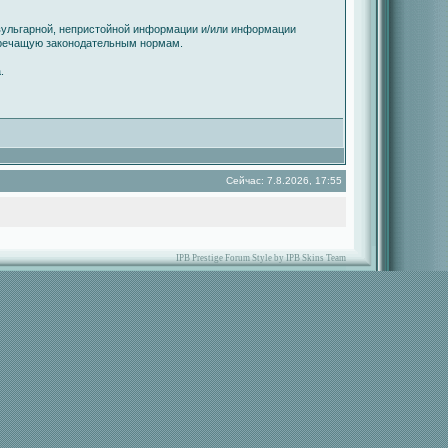
вульгарной, непристойной информации и/или информации
оречащую законодательным нормам.
.
Сейчас: 7.8.2026, 17:55
IPB Prestige Forum Style by IPB Skins Team