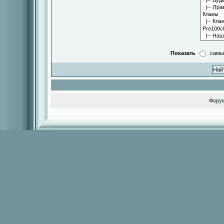
Показать
самы
Фору