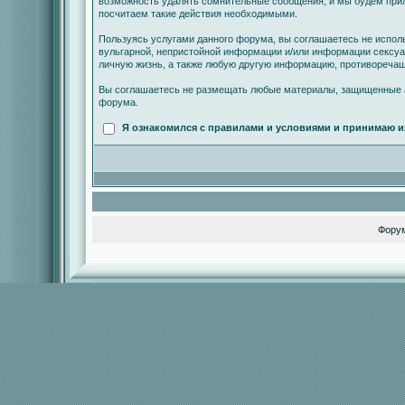
возможность удалять сомнительные сообщения, и мы будем прил
посчитаем такие действия необходимыми.
Пользуясь услугами данного форума, вы соглашаетесь не испол
вульгарной, непристойной информации и/или информации сексу
личную жизнь, а также любую другую информацию, противореча
Вы соглашаетесь не размещать любые материалы, защищенные а
форума.
Я ознакомился с правилами и условиями и принимаю и
Фору