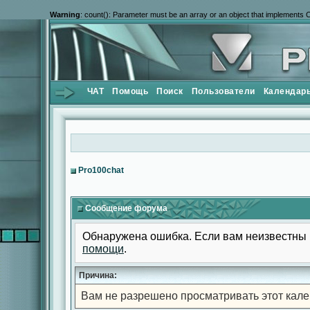
Warning
: count(): Parameter must be an array or an object that implements 
ЧАТ
Помощь
Поиск
Пользователи
Календар
Pro100chat
Сообщение форума
Обнаружена ошибка. Если вам неизвестны 
помощи
.
Причина:
Вам не разрешено просматривать этот кале