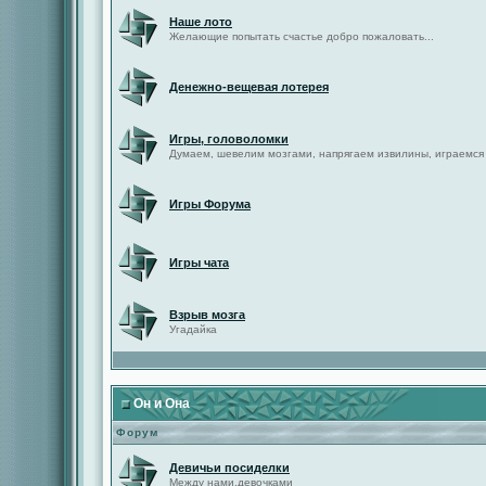
Наше лото
Желающие попытать счастье добро пожаловать...
Денежно-вещевая лотерея
Игры, головоломки
Думаем, шевелим мозгами, напрягаем извилины, играемся
Игры Форума
Игры чата
Взрыв мозга
Угадайка
Он и Она
Форум
Девичьи посиделки
Между нами,девочками