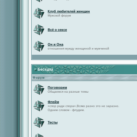
Клуб любителей женщин
Мужской форум
Всё о сексе
Он и Она
отношения мужду женщиной и мужчиной
Беседка
Форум
Поговорим
Общаемся на разные темы
Флейм
«спор ради спора»,Всяко разно это не заразно.
Одним словом - флудим.
Тесты