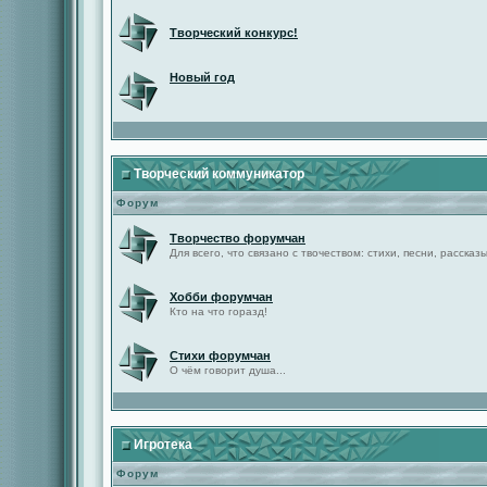
Творческий конкурс!
Новый год
Творческий коммуникатор
Форум
Творчество форумчан
Для всего, что связано с твочеством: стихи, песни, рассказы 
Хобби форумчан
Кто на что горазд!
Стихи форумчан
О чём говорит душа...
Игротека
Форум