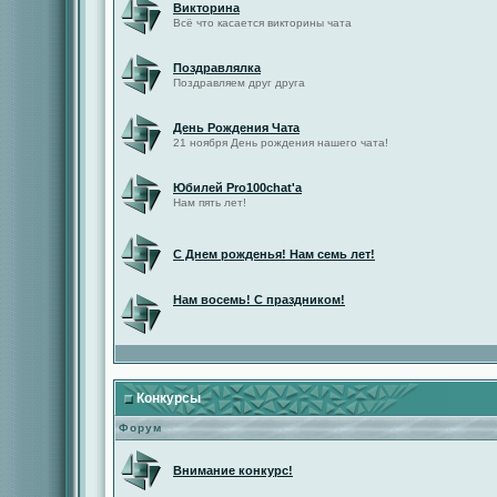
Викторина
Всё что касается викторины чата
Поздравлялка
Поздравляем друг друга
День Рождения Чата
21 ноября День рождения нашего чата!
Юбилей Pro100chat'а
Нам пять лет!
С Днем рожденья! Нам семь лет!
Нам восемь! С праздником!
Конкурсы
Форум
Внимание конкурс!