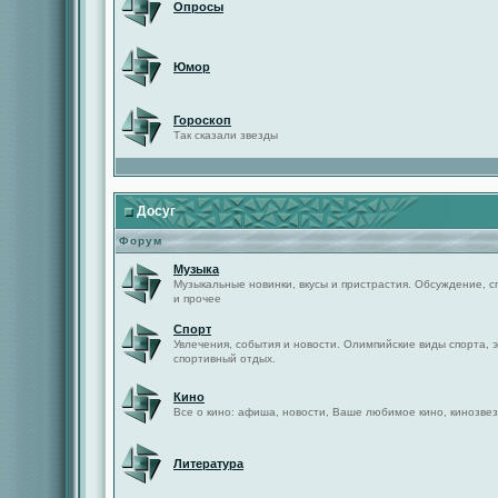
Опросы
Юмор
Гороскоп
Так сказали звезды
Досуг
Форум
Музыка
Музыкальные новинки, вкусы и пристрастия. Обсуждение, с
и прочее
Спорт
Увлечения, события и новости. Олимпийские виды спорта, 
спортивный отдых.
Кино
Все о кино: афиша, новости, Ваше любимое кино, кинозвез
Литература