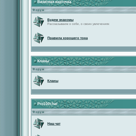
Визитная карточка
Форум
Будем знакомы
Рассказываем о себе, о своих увлечениях
Правила хорошего тона
Кланы
Форум
Кланы
Pro100chat
Форум
Наш чат