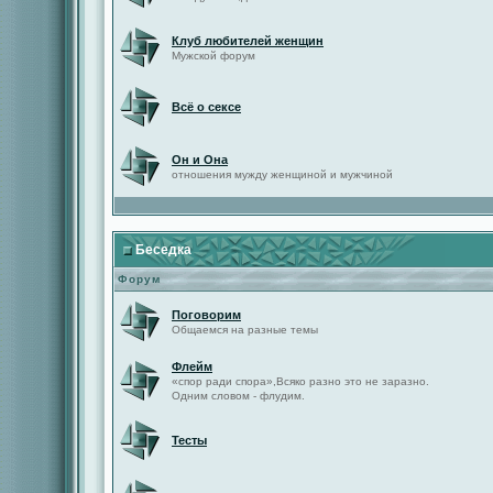
Клуб любителей женщин
Мужской форум
Всё о сексе
Он и Она
отношения мужду женщиной и мужчиной
Беседка
Форум
Поговорим
Общаемся на разные темы
Флейм
«спор ради спора»,Всяко разно это не заразно.
Одним словом - флудим.
Тесты