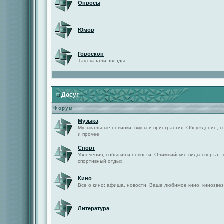
Опросы
Юмор
Гороскоп
Так сказали звезды
Досуг
Форум
Музыка
Музыкальные новинки, вкусы и пристрастия. Обсуждение, с
и прочее
Спорт
Увлечения, события и новости. Олимпийские виды спорта, 
спортивный отдых.
Кино
Все о кино: афиша, новости, Ваше любимое кино, кинозвез
Литература