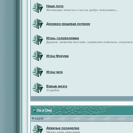
Наше лото
Желающие попытать счастье добро пожаловать...
Денежно-вещевая лотерея
Игры, головоломки
Думаем, шевелим мозгами, напрягаем извилины, играемся
Игры Форума
Игры чата
Взрыв мозга
Угадайка
Он и Она
Форум
Девичьи посиделки
Между нами,девочками