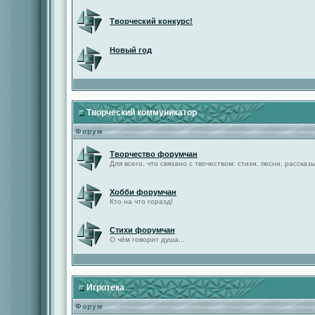
Творческий конкурс!
Новый год
Творческий коммуникатор
Форум
Творчество форумчан
Для всего, что связано с твочеством: стихи, песни, рассказы 
Хобби форумчан
Кто на что горазд!
Стихи форумчан
О чём говорит душа...
Игротека
Форум