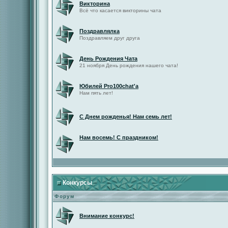
Викторина
Всё что касается викторины чата
Поздравлялка
Поздравляем друг друга
День Рождения Чата
21 ноября День рождения нашего чата!
Юбилей Pro100chat'а
Нам пять лет!
С Днем рожденья! Нам семь лет!
Нам восемь! С праздником!
Конкурсы
Форум
Внимание конкурс!