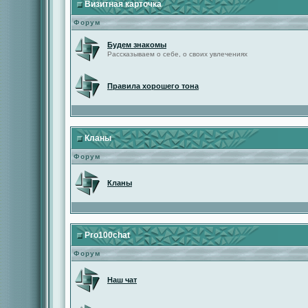
Визитная карточка
Форум
Будем знакомы
Рассказываем о себе, о своих увлечениях
Правила хорошего тона
Кланы
Форум
Кланы
Pro100chat
Форум
Наш чат