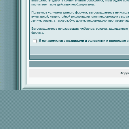
возможность удалять сомнительные сообщения, и мы будем прил
посчитаем такие действия необходимыми.
Пользуясь услугами данного форума, вы соглашаетесь не испол
вульгарной, непристойной информации и/или информации сексу
личную жизнь, а также любую другую информацию, противореча
Вы соглашаетесь не размещать любые материалы, защищенные а
форума.
Я ознакомился с правилами и условиями и принимаю и
Фору